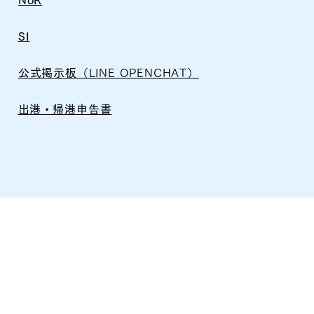
NoR
SI
公式掲示板
（LINE OPENCHAT）
​出港・帰港申告書