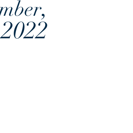
,
mber
2022