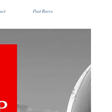
act
Past Races